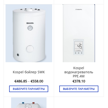
€1,086.
€1,782.75
Этот
Этот
товар
товар
имеет
имеет
несколько
несколько
вариаций.
вариаций.
Опции
Опции
можно
можно
выбрать
выбрать
на
на
странице
странице
товара.
товара.
Kospel
Kospel бойлер SWK
водонагреватель
PPE.4M
Диапазон
€
486.85
–
€
558.00
€
378.10
цен:
€486.85
ВЫБЕРИТЕ ПАРАМЕТРЫ
ВЫБЕРИТЕ ПАРАМЕТРЫ
–
€558.00
Этот
Этот
товар
товар
имеет
имеет