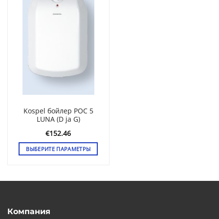
несколько
несколько
вариаций.
вариаций.
Опции
Опции
можно
можно
выбрать
выбрать
на
на
странице
странице
товара.
товара.
Kospel бойлер POC 5
LUNA (D ja G)
€
152.46
ВЫБЕРИТЕ ПАРАМЕТРЫ
Этот
товар
имеет
несколько
вариаций.
Опции
Компания