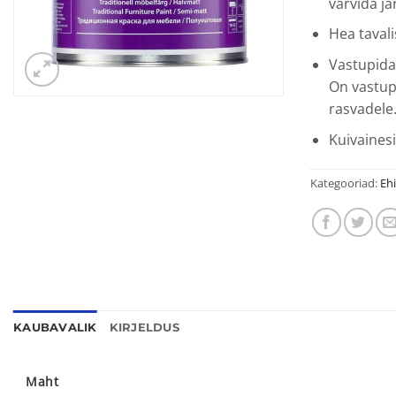
värvida jä
Hea taval
Vastupidav 
On vastupi
rasvadele
Kuivainesi
Kategooriad:
Eh
KAUBAVALIK
KIRJELDUS
Maht