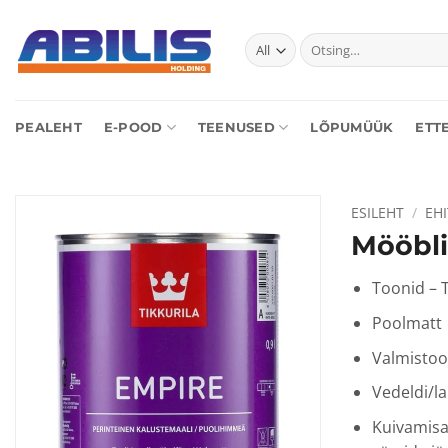
Skip
to
Otsi:
content
PEALEHT
E-POOD
TEENUSED
LÕPUMÜÜK
ETT
ESILEHT
/
EH
Mööbli
Toonid – T
Poolmatt
Valmistoo
Vedeldi/la
Kuivamisae