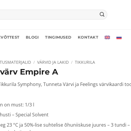
EVÕTTEST
BLOGI
TINGIMUSED
KONTAKT
ITUSMATERJALID
/
VÄRVID JA LAKID
/
TIKKURILA
värv Empire A
ikkurila Symphony, Tunneta Värvi ja Feelings värvikaardi to
n on must: 1/3 l
husti – Special Solvent
g 23 °C ja 50%-lise suhtelise õhuniiskuse juures – 3 tundi –