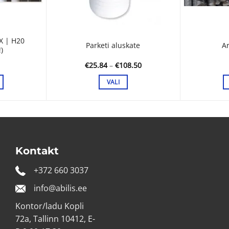
X | H20
Parketi aluskate
A
)
Hinnavahemik:
€
25.84
–
€
108.50
€25.84
kuni
VALI
€108.50
Sellel
tootel
on
mitu
varianti.
Kontakt
Valikuid
saab
+372 660 3037
teha
info@abilis.ee
tootelehel.
Kontor/ladu Kopli
72a, Tallinn 10412, E-