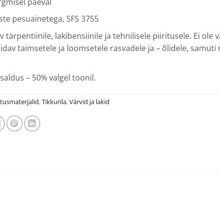
rgmisel päeval
iste pesuainetega, SFS 3755
tärpentiinile, lakibensiinile ja tehnilisele piiritusele. Ei ole 
dav taimsetele ja loomsetele rasvadele ja – õlidele, samuti 
.
saldus – 50% valgel toonil.
itusmaterjalid
,
Tikkurila
,
Värvid ja lakid