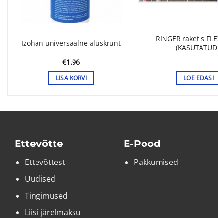
RINGER raketis FLE
Izohan universaalne aluskrunt
(KASUTATUD!
€
1.96
LISA KORVI
LOE EDASI
Ettevõtte
E-Pood
Ettevõttest
Pakkumised
Uudised
Tingimused
Liisi järelmaksu