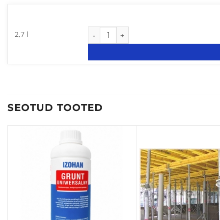
Mööblivärv Empire A kogus
2,7 l
SEOTUD TOOTED