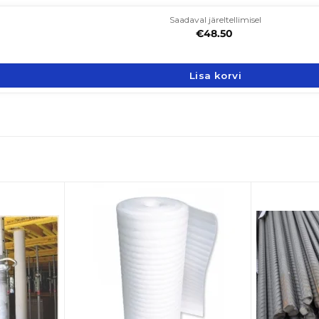
Saadaval järeltellimisel
€
48.50
Lisa korvi