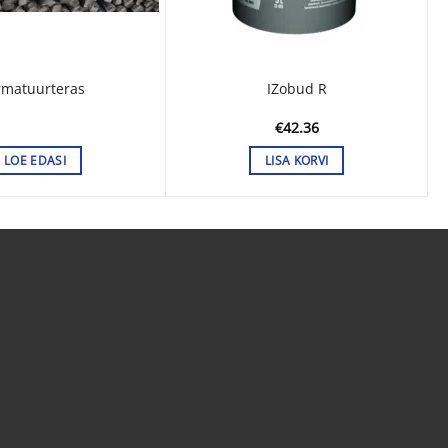
rmatuurteras
IZobud R
€
42.36
LOE EDASI
LISA KORVI