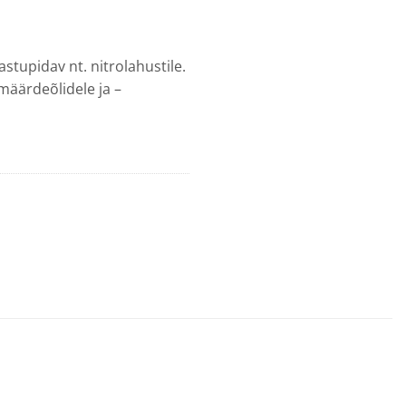
vastupidav nt. nitrolahustile.
määrdeõlidele ja –