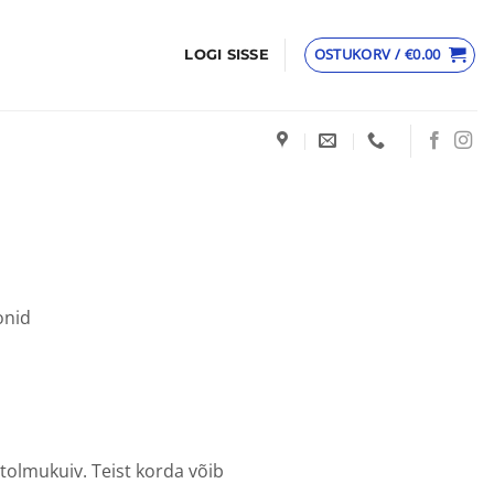
OSTUKORV /
€
0.00
LOGI SISSE
onid
 tolmukuiv. Teist korda võib