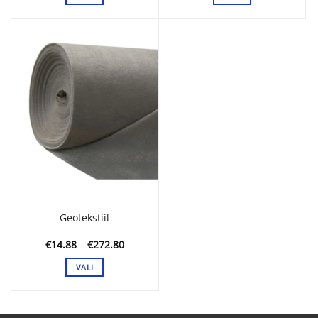
Sellel
Sellel
tootel
tootel
on
on
mitu
mitu
varianti.
varianti.
Valikuid
Valikuid
saab
saab
teha
teha
tootelehel.
tootelehel.
Geotekstiil
Hinnavahemik:
€
14.88
–
€
272.80
€14.88
kuni
VALI
€272.80
Sellel
tootel
on