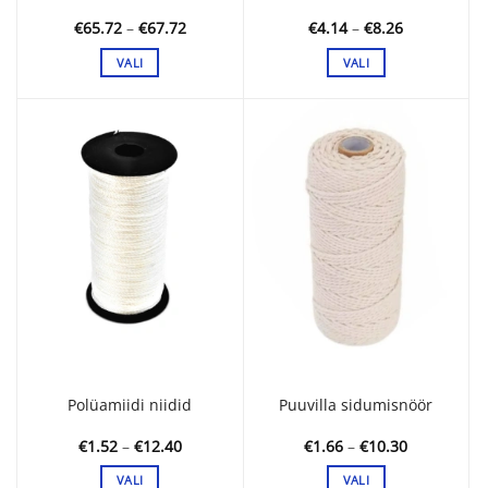
Hinnavahemik:
Hinnavahem
€
65.72
–
€
67.72
€
4.14
–
€
8.26
€65.72
€4.14
kuni
kuni
VALI
VALI
€67.72
€8.26
Sellel
Sellel
tootel
tootel
on
on
mitu
mitu
varianti.
varianti.
Valikuid
Valikuid
saab
saab
teha
teha
tootelehel.
tootelehel.
Polüamiidi niidid
Puuvilla sidumisnöör
Hinnavahemik:
Hinnavahe
€
1.52
–
€
12.40
€
1.66
–
€
10.30
€1.52
€1.66
kuni
kuni
VALI
VALI
€12.40
€10.30