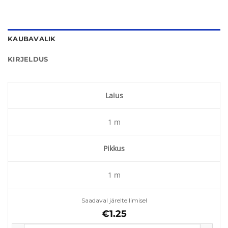
KAUBAVALIK
KIRJELDUS
Laius
1 m
Pikkus
1 m
Saadaval järeltellimisel
€
1.25
Peenravaip 100g/m2 kogus