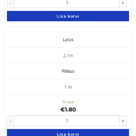
Lisa korvi
Laius
2,1m
Pikkus
1 m
75 laos
€
1.80
Peenravaip 100g/m2 kogus
Lisa korvi