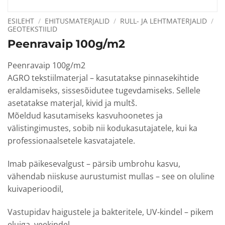
ESILEHT
/
EHITUSMATERJALID
/
RULL- JA LEHTMATERJALID
/
GEOTEKSTIILID
Peenravaip 100g/m2
Peenravaip 100g/m2
AGRO tekstiilmaterjal – kasutatakse pinnasekihtide
eraldamiseks, sissesõidutee tugevdamiseks. Sellele
asetatakse materjal, kivid ja multš.
Mõeldud kasutamiseks kasvuhoonetes ja
välistingimustes, sobib nii kodukasutajatele, kui ka
professionaalsetele kasvatajatele.
Imab päikesevalgust – pärsib umbrohu kasvu,
vähendab niiskuse aurustumist mullas – see on oluline
kuivaperioodil,
Vastupidav haigustele ja bakteritele, UV-kindel – pikem
eluiga, veekindel,