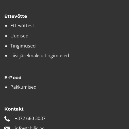
mitu
varianti.
Valikuid
Ettevõtte
saab
Ettevõttest
teha
tootelehel.
Uudised
Tingimused
Liisi järelmaksu tingimused
E-Pood
Pakkumised
Kontakt
+372 660 3037
info@abilis.ee