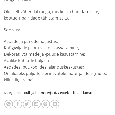
Oluliselt vähendab aega, mis kulub hooldamisele,
kootud riba ridade tähistamiseks.
Sobivus:
Aedade ja parkide haljastus;
Köögiviljade ja puuviljade kasvatamine;
Dekoratiivtaimede ja -puude kasvatamine;
Avalike kohtade haljastus;
Aedades, puukoolides, aianduskeskustes;
On aluseks paljudele erinevatele materjalidele (multš,
killustik, liiv jne)
Kategooriad:
Rull- ja lehtmaterjalid
,
Geotekstiilid
,
Põllumajandus